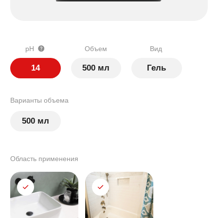
ржавчина, известковый и соляной налет, цемент,
кальций.
pH>7
Щелочные моющие средства.
Чем ближе
значение pH к 14, тем сильнее щелочь, если
значение pH приближается к 7, то средство
считается слабощелочным, ближе к нейтральному.
Раковина
Ванная
Щелочные моющие средства используются для
удаления в основном органических загрязнений:
грязь, жир, масла, копоть, сажа, белковые
загрязнения
pH=7
Средства с нейтральным pH.
Целесообразно
применять, если очищаемая поверхность
чувствительна к щелочи и кислоте.
Душевая кабина
Унитаз