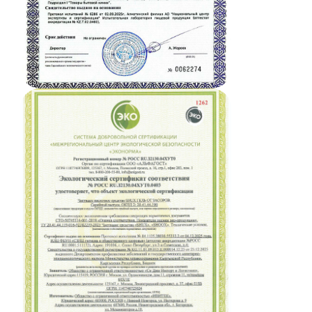
Где купить
ООО «СИ ДЖИ ИМПОРТ И ЛОГИСТИКА»
Россия, 115419, г. Москва, ул. Орджоникидзе,
дом 11, стр. 11, эт. / пом. / ком. 6 / IX / 1Е
Режим работы: будни с 9 до 18 (МСК)
© 2024 SHUX. Все права защищены
Политика обработки персональных данных